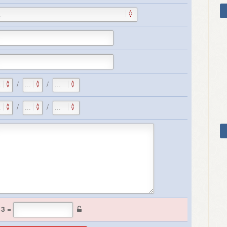
/
/
/
/
+
3
=