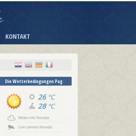
a
KONTAKT
|
Die Wetterbedingungen Pag
26
°C
28
°C
Meteo info Novalja
Live camera Novalja