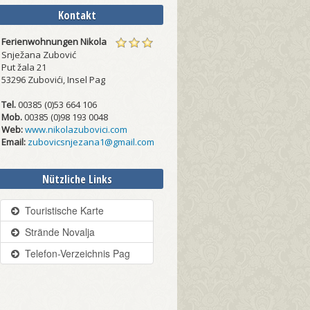
Kontakt
Ferienwohnungen Nikola
Snježana Zubović
Put žala 21
53296 Zubovići, Insel Pag
Tel.
00385 (0)53 664 106
Mob.
00385 (0)98 193 0048
Web:
www.nikolazubovici.com
Email:
zubovicsnjezana1@gmail.com
Nützliche Links
Touristische Karte
Strände Novalja
Telefon-Verzeichnis Pag